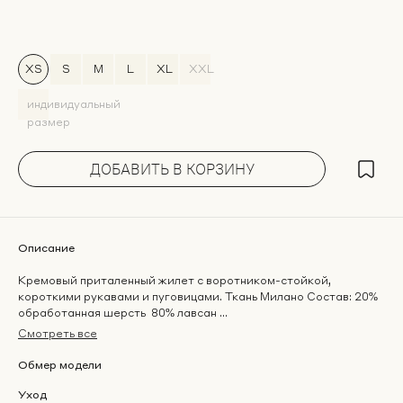
XS
S
M
L
XL
ХХL
индивидуальный
размер
ДОБАВИТЬ В КОРЗИНУ
Описание
Кремовый приталенный жилет с воротником-стойкой,
короткими рукавами и пуговицами. Ткань Милано Состав: 20%
обработанная шерсть 80% лавсан ...
Смотреть все
Обмер модели
Уход