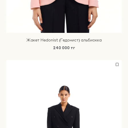
Жакет Hedonist (Гедонист) альбиокка
240 000 тг