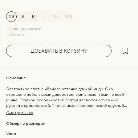
XS
S
M
L
XL
ХХL
индивидуальный
размер
ДОБАВИТЬ В КОРЗИНУ
Описание
Элегантное платье чёрного оттенка длиной миди. Оно
украшено небольшими декоративными элементами по всей
длине. Главной особенностью платья являются объемные
рукава с драпировкой. Платье имеет классический круглый...
Смотреть все
Обмер по размерам
Уход