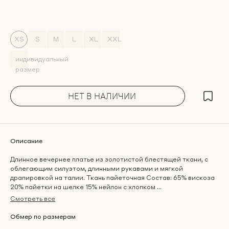
XS
S
M
L
XL
ХХL
индивидуальный
размер
НЕТ В НАЛИЧИИ
Описание
Длинное вечернее платье из золотистой блестящей ткани, с
облегающим силуэтом, длинными рукавами и мягкой
драпировкой на талии. Ткань пайеточная Состав: 65% вискоза
20% пайетки на шелке 15% нейлон с хлопком ...
Смотреть все
Обмер по размерам