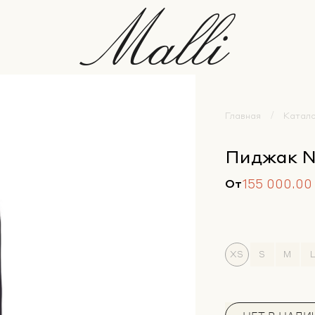
Главная
Катал
Пиджак N
155 000.00
От
XS
S
M