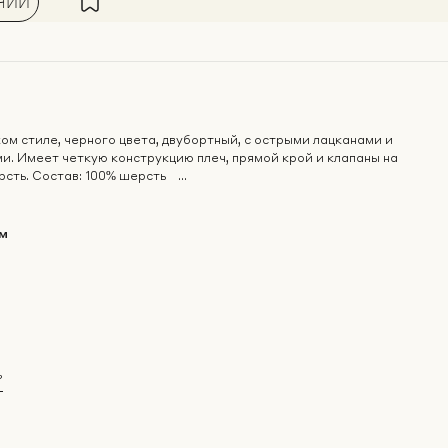
ЧИИ
ом стиле, черного цвета, двубортный, с острыми лацканами и
и. Имеет четкую конструкцию плеч, прямой крой и клапаны на
сть. Состав: 100% шерсть ...
м
?