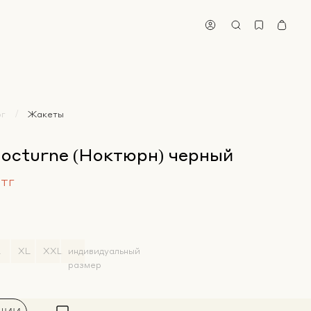
ог
Жакеты
octurne (Ноктюрн) черный
 тг
индивидуальный
L
XL
ХХL
размер